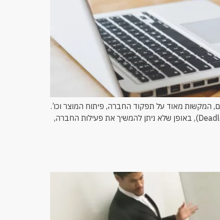
 המקשות מאוד על תפקוד החברה, פיתוח המוצר וכו’.
לעיתים, יש בכוחן של מחלוקות וסכסוכים אלו כדי להביא את החברה למצב של קיפאון או מבוי סתום (או בשפה המקצועית: Deadlock), באופן שלא ניתן להמשיך את פעילות החברה,