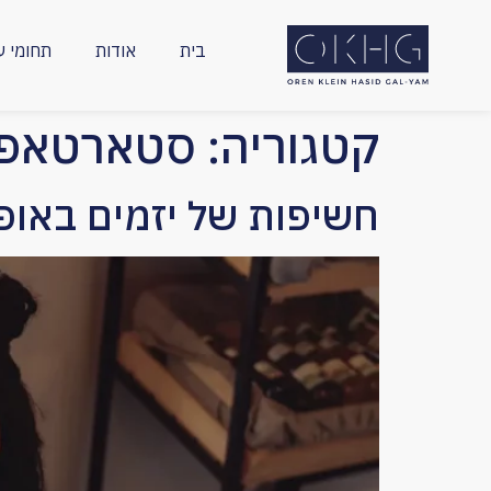
חילתו
ל
בית
אודות
תחומי ע
ף
ינטרנט,
חץ
קטגוריה:
סטארטאפ ה
נטר
די
עבור
חשיפות של יזמים באופן
אזור
וכן
רכזי