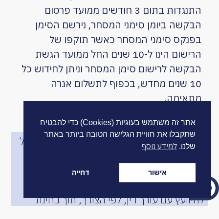
התנגדות בתום 3 חודשים ממועד פרסום
הבקשה ביומן סימני המסחר, נירשם הסימן
בפנקס סימני המסחר כאשר תוקפו של
הרישום הינו ל-10 שנים החל ממועד הגשת
הבקשה לרישום סימן המסחר וניתן לחידוש כל
10 שנים מחדש, בכפוף לתשלום אגרה
מתאימה.
אתר זה משתמש בעוגיות (Cookies) כדי להבטיח
שתקבלו את חוויית הגלישה הטובה ביותר באתר
המפורט לעיל מהווה מידע כללי בלבד ואינו כולל
למידע נוסף
שלנו.
סקירה מקיפה של כל הוראות הדין ומכלול
הסוגיות הרלוונטיות לנושא המאמר.
אישור
דחייה
אין באמור לעיל כדי להוות ייעוץ משפטי ויש
להיוועץ עם עורך דין, לפי הצורך, תוך בחינת
נסיבותיו המיוחדות של כל מקרה.