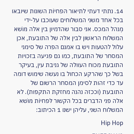
14. נתתי דעתי לתיאּור הּפחיוֹת השונות שיּובאּו
בכל אחד משני המשלוחים שעוכבו על-ידי
מְנהל המכס. אני סבור שהדמיון בין אלה מּוׂשא
המשלוח הראשון לבין אלה של התובעת, אכן
עלול להטעות ויש בו אמנם הפרה של סימני
המסחר של התובעת, כמו גם פגיעה בזכויות
התובעת מכוח העוולה של גניבת עין, בעיקר
בשל כך שהרקע הכחול בו נעשה שימוש דומה
עד כדי זהות לסימן המסחר הרשום של
התובעת (וככזה נהנה מחזקת התקפות). לא
אלה פני הדברים בכל הקשור לּפחיוֹת מּוׂשא
המשלוח השני, עליהן ישנו 1 הכיתוב:
Hip Hop