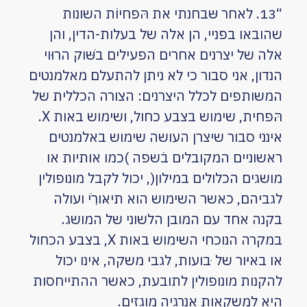
“13. לאחר שּבחנתי את הּפחיוֹת השונות
שהובאו בפניי, הן אלה של בעלות-הדין, והן
אלה של יצרנים אחרים הפעילים בׁשּוק הרוּוי
הנדון, אני סבור כי לא ניתן להתעלם מאלמנטים
המשותפים לכלל היצרנים: הצורה הכללית של
הּפחית, שימוש בצבע כחול, ושימוש באות X.
אינני סבור שיצרן העושה שימוש באלמנטים
ראשוניים המקובלים בׂשפה )כמו אותיות או
מושגים הכלולים במילון(, יכול לקבל מונופולין
לגביהם, כאשר השימוש הוא תיאּורִׁי ועולה
בקנה אחד עם המובן הלשוני של המושג.
במקרה הנוכחי השימוש באות X, בצבע הכחול
או באיּור של ּבועות, לגבי משקה, אינו יכול
להקנות מונופולין לתובעת, כאשר ההתייחסות
היא למשקאות אנרגיה מוגזים.