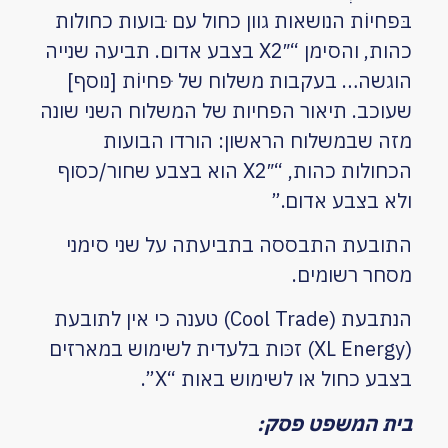
בּפחיוֹת הנושאות גוון כחול עם ּבועות כחולות
כהות, והסימן “X2″ בצבע אדום. תביעה שנייה
הוגשה… בעקבות משלוח של ּפחיוֹת [נוסף]
שעוכב. תיאור הפחיות של המשלוח השני שונה
מזה שבמשלוח הראשון: הורדו הבועות
הכחולות כהות, “X2″ הוא בצבע שחור/כסוף
ולא בצבע אדום.”
התובעת התבססה בתביעתה על שני סימני
מסחר רשומים.
הנתבעת (Cool Trade) טענה כי אין לתובעת
(XL Energy) זכּות בלעדית לשימוש במארזים
בצבע כחול או לשימוש באות “X”.
בית המשפט פסק: