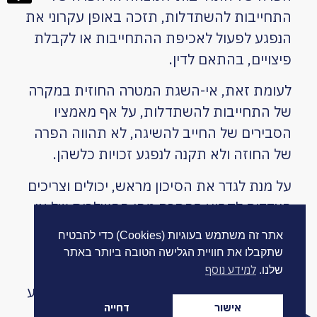
התחייבות להשתדלות, תזכה באופן עקרוני את
הנפגע לפעול לאכיפת ההתחייבות או לקבלת
פיצויים, בהתאם לדין.
לעומת זאת, אי-השגת המטרה החוזית במקרה
של התחייבות להשתדלות, על אף מאמציו
הסבירים של החייב להשיגה, לא תהווה הפרה
של החוזה ולא תקנה לנפגע זכויות כלשהן.
על מנת לגדר את הסיכון מראש, יכולים וצריכים
הצדדים לקבוע בהסכם מהן ההשלכות של אי
השגת המטרה החוזית בתוך פרק זמן מוגדר.
אתר זה משתמש בעוגיות (Cookies) כדי להבטיח
השלכות אלו במקרה של אי השגת המטרה
שתקבלו את חוויית הגלישה הטובה ביותר באתר
החוזית יכולות לכלול למשל הסכמה על מטרה
למידע נוסף
שלנו.
חוזית חלופית, קביעת פיצוי מוסכם לצד הנפגע
אישור
דחייה
או פשוט ביטול ההסכם.