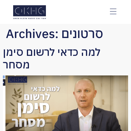
The
beginning
of
a
Archives:
סרטונים
web
page,
click
למה כדאי לרשום סימן
to
move
מסחר
to
the
main
Content