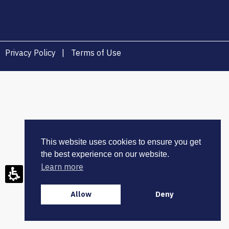
Privacy Policy
|
Terms of Use
You
have
reached
the
end
of
This website uses cookies to ensure you get
the
the best experience on our website.
page:
Learn more
עו״ד
גיא
Allow
Deny
אורן,
מחבר
ב-