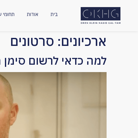
חילתו
ל
בית
אודות
תחומי ע
ף
ינטרנט,
חץ
ארכיונים:
סרטונים
נטר
די
עבור
למה כדאי לרשום סימן 
אזור
וכן
רכזי