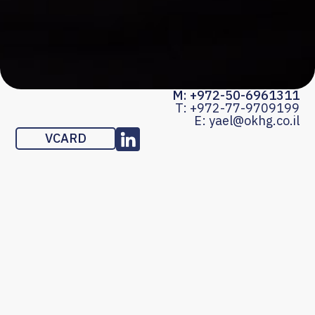
M: +972-50-6961311
T: +972-77-9709199
E: yael@okhg.co.il
VCARD