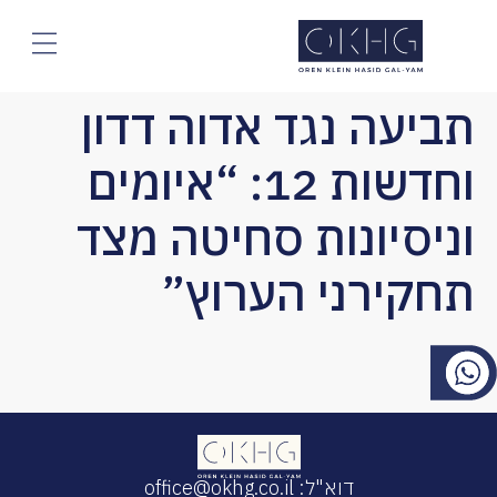
חילתו
ל
ף
ינטרנט,
תביעה נגד אדוה דדון
חץ
נטר
וחדשות 12: “איומים
די
עבור
וניסיונות סחיטה מצד
אזור
וכן
תחקירני הערוץ”
רכזי
דוא"ל: office@okhg.co.il