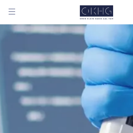
חילתו
ל
ף
ינטרנט,
חץ
נטר
די
עבור
אזור
וכן
רכזי